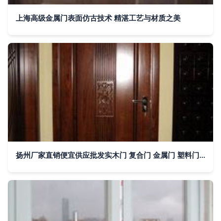
上海高级金属门表面仿古技术 精湛工艺与材质之美
扬州厂家直销便宜供应批发实木门 复合门 金属门 塑料门 玻璃门图片,扬州厂家直销便宜供应批发实木门 复合门 金属门 塑料门 玻璃门图片大全,扬州市维扬区安阳木制品厂-