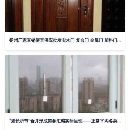
扬州厂家直销便宜供应批发实木门 复合门 金属门 塑料门 玻璃门图片,扬州厂家直销便宜供应批发实木门 复合门 金属门 塑料门 玻璃门图片大全,扬州市维扬区安阳木制品厂-
“规长析节”合并形成简参汇编实际呈现——正常平均各类区间简=下表